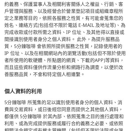
約義務、保護當事人及相關利害關係人之權益、行銷、客
戶管理與服務、以及經營合於營業登記項目或組織章程所
定之業務等目的，依照各服務之性質，有可能會蒐集您的
姓名、連絡方式(包括但不限於電話 E-MAIL 及地址等)、為
完成收款或付款所需之資料、IP 位址、及其他得以直接或
間接識別使用者身分之個人資料。 此外，為提升服務品
質，5分鐘咖啡 會依照所提供服務之性質，記錄使用者的
IP 位址、以及在相關網站內的瀏覽活動(包括但不限於使用
者所使用的軟硬體、所點選的網頁、下載的APP)等資料，
而且這些資料僅供作流量分析和網路行為調查，以便於改
善服務品質，不會和特定個人相連繫。
個人資料的利用
5分鐘咖啡 所蒐集的足以識別使用者身分的個人資料、消
費與交易資料，或日後經您同意而提供之其他個人資料，
都僅供 5分鐘咖啡 於其內部、依照蒐集之目的進行處理和
利用、或為完成提供服務或履行合約義務之必要、或依照
相關法令規定或有權主管機關（包括但不限於法院或台灣