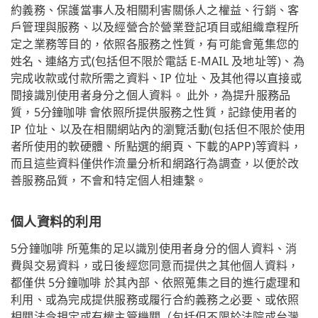
約義務、保護當事人及相關利害關係人之權益、行銷、客
戶管理與服務、以及經營合於營業登記項目或組織章程所
定之業務等目的，依照各服務之性質，有可能會蒐集您的
姓名、連絡方式(包括但不限於電話 E-MAIL 及地址等)、為
完成收款或付款所需之資料、IP 位址、及其他得以直接或
間接識別使用者身分之個人資料。 此外，為提升服務品
質，5分鐘咖啡 會依照所提供服務之性質，記錄使用者的
IP 位址、以及在相關網站內的瀏覽活動(包括但不限於使用
者所使用的軟硬體、所點選的網頁、下載的APP)等資料，
而且這些資料僅供作流量分析和網路行為調查，以便於改
善服務品質，不會和特定個人相連繫。
個人資料的利用
5分鐘咖啡 所蒐集的足以識別使用者身分的個人資料、消
費與交易資料，或日後經您同意而提供之其他個人資料，
都僅供 5分鐘咖啡 於其內部、依照蒐集之目的進行處理和
利用、或為完成提供服務或履行合約義務之必要、或依照
相關法令規定或有權主管機關（包括但不限於法院或台灣