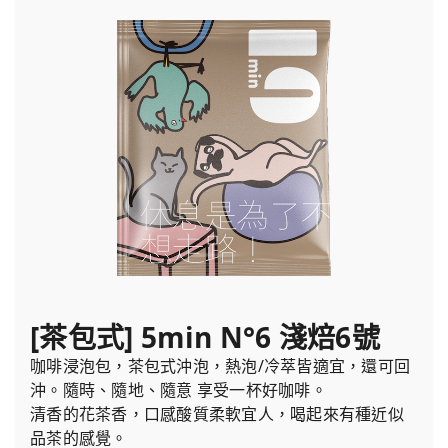
[茶包式] 5min N°6 淺焙6號
咖啡浸泡包，茶包式沖泡，熱泡/冷萃皆適宜，還可回
沖。隨時、隨地、隨意 享受一杯好咖啡。
清香的花茶香，口感酸質柔軟宜人，喝起來有種近似
品茶的感覺。