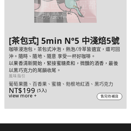
[茶包式] 5min N°5 中淺焙5號
咖啡浸泡包，茶包式沖泡，熱泡/冷萃皆適宜，還可回
沖。隨時、隨地、隨意 享受一杯好咖啡。
以果香清新開始，緊接蜜糖柔和，微醺的酒香，最後
以黑巧克力的尾韻收尾。
風味指引
葡萄果醬、百香果、蜜糖、勃根地紅酒、黑巧克力
NT$199
(5入)
view more +
售完待補貨