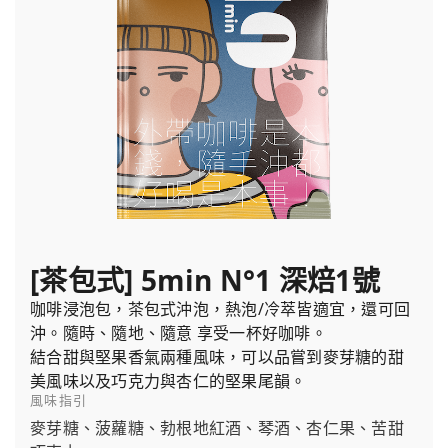
[茶包式] 5min N°1 深焙1號
咖啡浸泡包，茶包式沖泡，熱泡/冷萃皆適宜，還可回
沖。隨時、隨地、隨意 享受一杯好咖啡。
結合甜與堅果香氣兩種風味，可以品嘗到麥芽糖的甜
美風味以及巧克力與杏仁的堅果尾韻。
風味指引
麥芽糖、菠蘿糖、勃根地紅酒、琴酒、杏仁果、苦甜