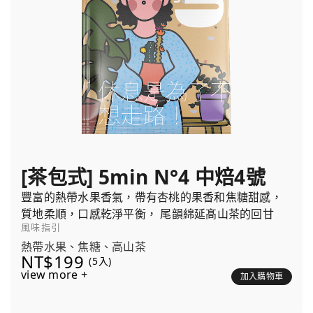
[茶包式] 5min N°4 中焙4號
豐富的熱帶水果香氣，帶有杏桃的果香和焦糖甜感，
質地柔順，口感乾淨平衡， 尾韻綿延髙山茶的回甘
風味指引
熱帶水果、焦糖、高山茶
NT$199
(5入)
view more +
加入購物車