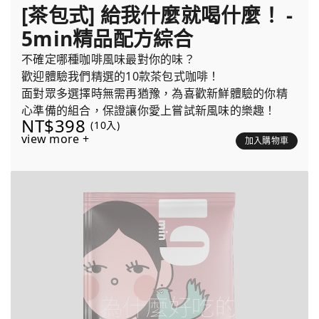
[茶包式] 給我什麼就喝什麼！ -
5min精品配方綜合
不確定哪種咖啡風味最對你的味？
歡迎體驗我們精選的10款茶包式咖啡！
面對眾多選擇時無需再猶豫，為喜歡新鮮體驗的你精
心準備的組合，保證讓你愛上嘗試新風味的樂趣！
NT$398
(10入)
view more +
加入購物車