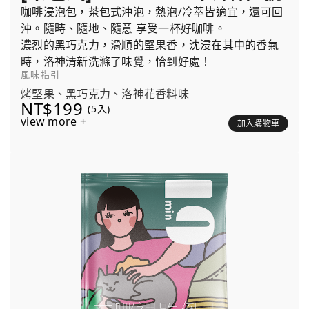
咖啡浸泡包，茶包式沖泡，熱泡/冷萃皆適宜，還可回
沖。隨時、隨地、隨意 享受一杯好咖啡。
濃烈的黑巧克力，滑順的堅果香，沈浸在其中的香氣
時，洛神清新洗滌了味覺，恰到好處！
風味指引
烤堅果、黑巧克力、洛神花香料味
NT$199
(5入)
view more +
加入購物車