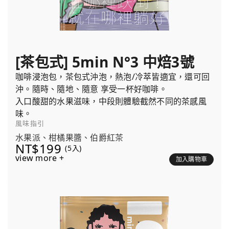
[茶包式] 5min N°3 中焙3號
咖啡浸泡包，茶包式沖泡，熱泡/冷萃皆適宜，還可回
沖。隨時、隨地、隨意 享受一杯好咖啡。
入口酸甜的水果滋味，中段則體驗截然不同的茶感風
味。
風味指引
水果派、柑橘果醬、伯爵紅茶
NT$199
(5入)
view more +
加入購物車