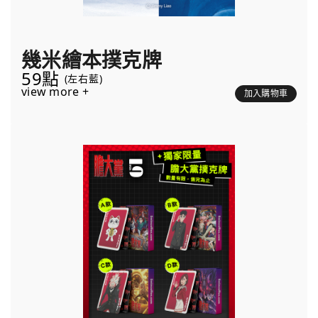
幾米繪本撲克牌
59點
(左右藍)
view more +
加入購物車