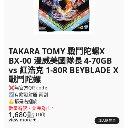
TAKARA TOMY 戰鬥陀螺X
BX-00 漫威美國隊長 4-70GB
vs 紅浩克 1-80R BEYBLADE X
戰鬥陀螺
❌無官方QR code
☑️有附發射器 兩副
💪都是右迴旋
數量有限，兌完為止。
1,680點
(1組)
view more +
加入購物車