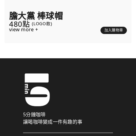
膽大黨 棒球帽
480點
(LOGO款)
view more +
加入購物車
5分鐘咖啡
讓喝咖啡變成一件有趣的事