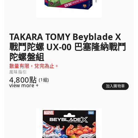
TAKARA TOMY Beyblade X
戰鬥陀螺 UX-00 巴塞隆納戰鬥
陀螺盤組
數量有限，兌完為止。
風味指引
4,800點
(1組)
view more +
加入購物車