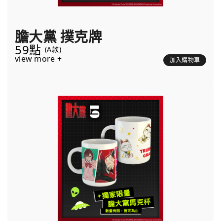
膽大黨 撲克牌
59點
(A款)
view more +
加入購物車