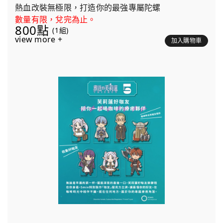
熱血改裝無極限，打造你的最強專屬陀螺
數量有限，兌完為止。
800點
(1組)
view more +
加入購物車