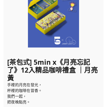
[茶包式] 5min x《月亮忘記
了》12入精品咖啡禮盒 ｜月亮
黃
手裡的月亮在發光，
杯裡的咖啡在冒香。
我們一起，
把夜晚點亮。