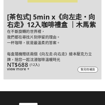
[茶包式] 5min x《向左走・向
右走》12入咖啡禮盒 ｜木馬紫
在不斷旋轉的世界裡，
我們都在尋找片刻停留的理由。
一杯咖啡，就是最溫柔的答案。
每盒隨機贈送兩個《向左走‧向右走》繪本壓克力立
牌，陪您一起沈浸咖啡溫暖時光
NT$688
(12入)
view more +
售完待補貨