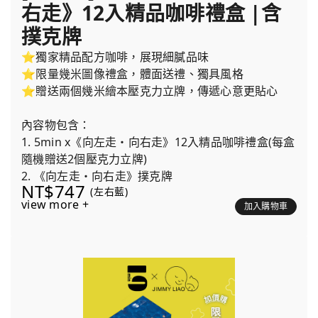
右走》12入精品咖啡禮盒 |含
撲克牌
⭐獨家精品配方咖啡，展現細膩品味
⭐限量幾米圖像禮盒，體面送禮、獨具風格
⭐贈送兩個幾米繪本壓克力立牌，傳遞心意更貼心
內容物包含：
1. 5min x《向左走・向右走》12入精品咖啡禮盒(每盒
隨機贈送2個壓克力立牌)
2. 《向左走・向右走》撲克牌
NT$747
(左右藍)
view more +
加入購物車