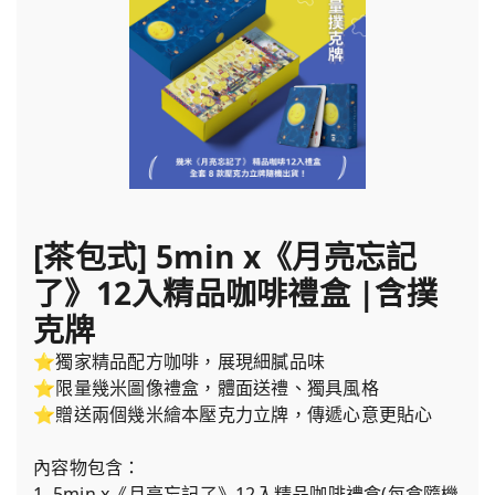
[茶包式] 5min x《月亮忘記
了》12入精品咖啡禮盒 |含撲
克牌
⭐獨家精品配方咖啡，展現細膩品味
⭐限量幾米圖像禮盒，體面送禮、獨具風格
⭐贈送兩個幾米繪本壓克力立牌，傳遞心意更貼心
內容物包含：
1. 5min x《月亮忘記了》12入精品咖啡禮盒(每盒隨機