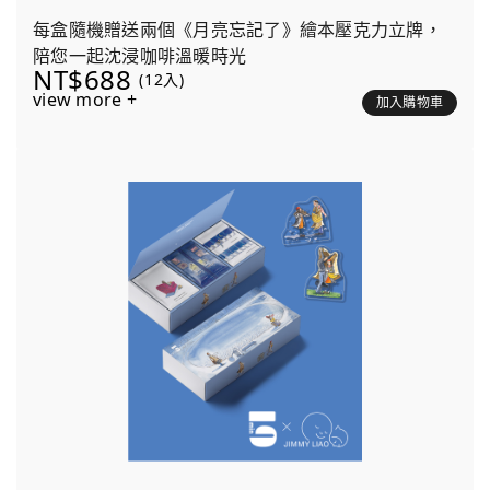
每盒隨機贈送兩個《月亮忘記了》繪本壓克力立牌，
陪您一起沈浸咖啡溫暖時光
NT$688
(12入)
view more +
加入購物車