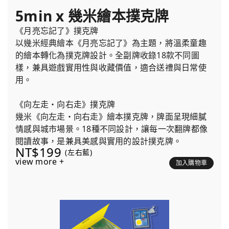
5min x 幾米繪本撲克牌
《月亮忘記了》撲克牌
以幾米經典繪本《月亮忘記了》為主題，將溫柔童趣
的繪本轉化為撲克牌設計。全副牌收錄18款不同圖
樣，兼具遊戲實用性與收藏價值，適合送禮與日常使
用。
《向左走・向右走》撲克牌
幾米《向左走・向右走》繪本撲克牌，牌面呈現細膩
情感與城市場景。18種不同設計，讓每一次翻牌都像
閱讀故事，是兼具美感與實用的設計撲克牌。
NT$199
(左右藍)
view more +
加入購物車