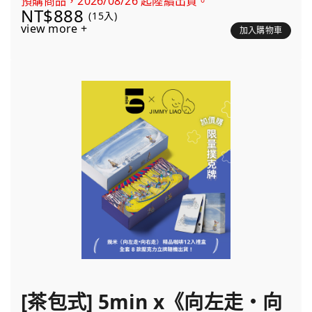
預購商品，2026/08/26 起陸續出貨。
NT$888
(15入)
view more +
加入購物車
[茶包式] 5min x《向左走・向