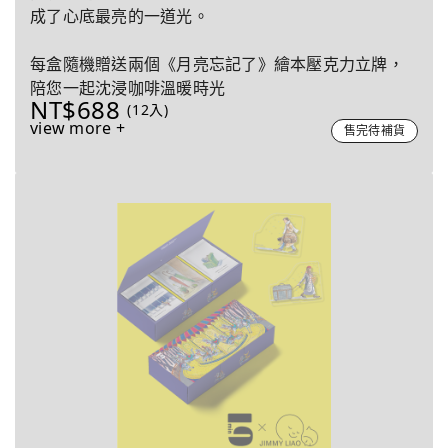
成了心底最亮的一道光。
每盒隨機贈送兩個《月亮忘記了》繪本壓克力立牌，
陪您一起沈浸咖啡溫暖時光
NT$688
(12入)
view more +
售完待補貨