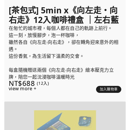
[茶包式] 5min x《向左走・向
右走》12入咖啡禮盒 ｜左右藍
在匆忙的城市裡，每個人都在自己的軌跡上前行。
這一刻，放慢腳步，泡一杯咖啡，
雖然各自《向左走‧向右走》，卻在轉角迎來意外的相
遇。
這份香氣，為生活留下溫柔的交會。
每盒隨機贈送兩個《向左走‧向右走》繪本壓克力立
牌，陪您一起沈浸咖啡溫暖時光
NT$688
(12入)
view more +
加入購物車