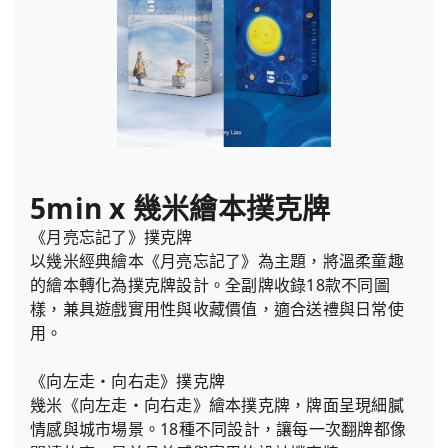
5min x 幾米繪本撲克牌
《月亮忘記了》撲克牌
以幾米經典繪本《月亮忘記了》為主題，將溫柔童趣
的繪本轉化為撲克牌設計。全副牌收錄18款不同圖
樣，兼具遊戲實用性與收藏價值，適合送禮與日常使
用。
《向左走・向右走》撲克牌
幾米《向左走・向右走》繪本撲克牌，牌面呈現細膩
情感與城市場景。18種不同設計，讓每一次翻牌都像