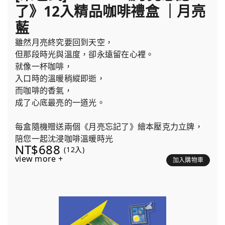
了》12入精品咖啡禮盒 ｜月亮
藍
雖然月亮終究要回到天空，
但那段時光與溫度，卻永遠留在心裡。
就像一杯咖啡，
入口時的溫暖稍縱即逝，
而咖啡的香氣，
成了心底最亮的一道光。
每盒隨機贈送兩個《月亮忘記了》繪本壓克力立牌，
陪您一起沈浸咖啡溫暖時光
NT$688
(12入)
view more +
加入購物車