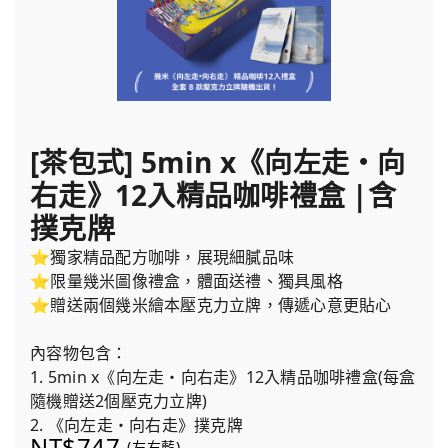
[茶包式] 5min x《向左走・向
右走》12入精品咖啡禮盒 |含
撲克牌
⭐獨家精品配方咖啡，展現細膩品味
⭐限量幾米圖像禮盒，體面送禮、獨具風格
⭐贈送兩個幾米繪本壓克力立牌，傳遞心意更貼心
內容物包含：
1. 5min x《向左走・向右走》12入精品咖啡禮盒(每盒
隨機贈送2個壓克力立牌)
2. 《向左走・向右走》撲克牌
NT$747
(左右藍)