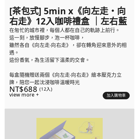
[茶包式] 5min x《向左走・向
右走》12入咖啡禮盒 ｜左右藍
在匆忙的城市裡，每個人都在自己的軌跡上前行。
這一刻，放慢腳步，泡一杯咖啡，
雖然各自《向左走‧向右走》，卻在轉角迎來意外的相
遇。
這份香氣，為生活留下溫柔的交會。
每盒隨機贈送兩個《向左走‧向右走》繪本壓克力立
牌，陪您一起沈浸咖啡溫暖時光
NT$688
(12入)
view more +
加入購物車