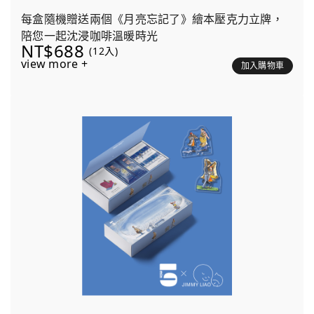
每盒隨機贈送兩個《月亮忘記了》繪本壓克力立牌，
陪您一起沈浸咖啡溫暖時光
NT$688
(12入)
view more +
加入購物車