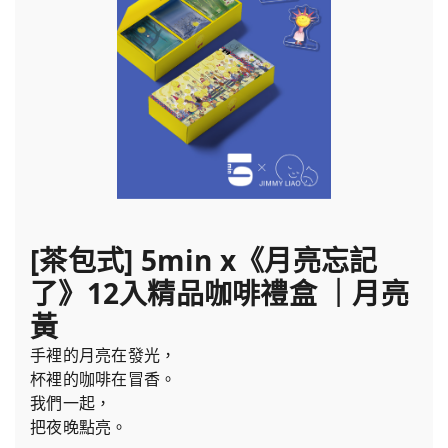
[茶包式] 5min x《月亮忘記
了》12入精品咖啡禮盒 ｜月亮
黃
手裡的月亮在發光，
杯裡的咖啡在冒香。
我們一起，
把夜晚點亮。