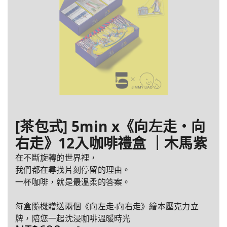
[茶包式] 5min x《向左走・向
右走》12入咖啡禮盒 ｜木馬紫
在不斷旋轉的世界裡，
我們都在尋找片刻停留的理由。
一杯咖啡，就是最溫柔的答案。
每盒隨機贈送兩個《向左走‧向右走》繪本壓克力立
牌，陪您一起沈浸咖啡溫暖時光