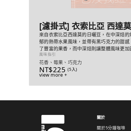
[濾掛式] 衣索比亞 西達
來自衣索比亞西達莫的日曬豆，在中深焙的
郁的熱帶水果風味，並帶有黑巧克力的甜感
了豐富的果香，而中深焙則讓整體風味更加
風味指引
激，帶來極佳的平衡感。
花香、莓果、巧克力
NT$225
(5入)
view more +
關於
關於5分鐘咖啡