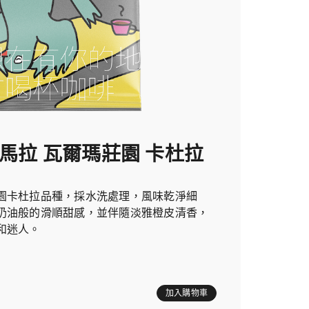
地馬拉 瓦爾瑪莊園 卡杜拉
園卡杜拉品種，採水洗處理，風味乾淨細
奶油般的滑順甜感，並伴隨淡雅橙皮清香，
和迷人。
加入購物車