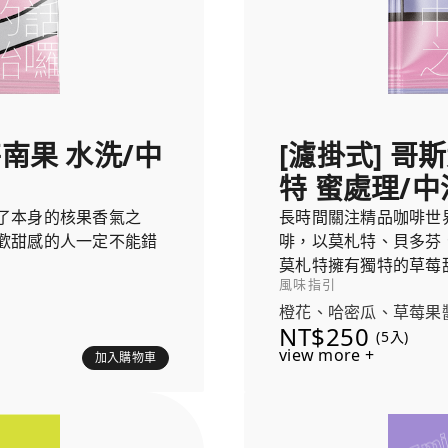
特南果 水洗/中
[濾掛式] 哥
特 蜜處理/中
了本身的核果香氣之
長時間關注精品咖啡世
歡甜感的人一定不能錯
啡，以莫札特、貝多芬
莫札特擁有獨特的草莓
風味指引
的發酵葡萄風味，就像
橙花、哈密瓜、草莓果
NT$250
(5入)
view more +
加入購物車