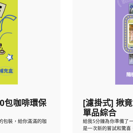
選50包咖啡環保
[濾掛式] 揪竟
單品綜合
的包裝，給你滿滿的咖
給我5分鐘為你準備了
是一次新的嘗試和驚喜