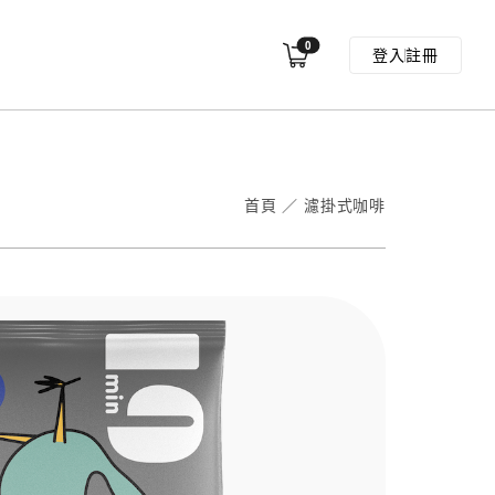
0
登入
註冊
首頁
／
濾掛式咖啡