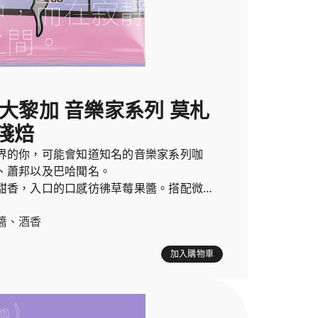
斯大黎加 音樂家系列 莫札
淺焙
界的你，可能會知道知名的音樂家系列咖
、蕭邦以及巴哈聞名。
甜香，入口的口感彷彿草莓果醬。搭配微微
清香的葡萄酒一樣。
醬、酒香
加入購物車