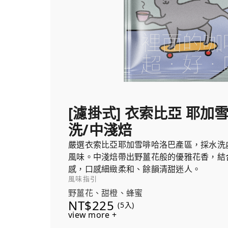
[濾掛式] 衣索比亞 耶加
洗/中淺焙
嚴選衣索比亞耶加雪啡哈洛巴產區，採水洗
風味。中淺焙帶出野薑花般的優雅花香，結
感，口感細緻柔和、餘韻清甜迷人。
風味指引
野薑花、甜橙、蜂蜜
NT$225
(5入)
view more +