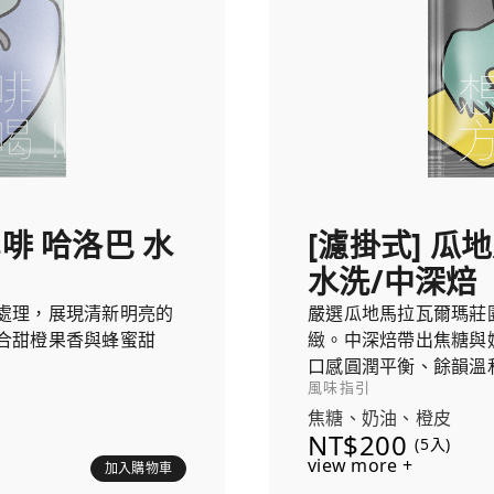
雪啡 哈洛巴 水
[濾掛式] 瓜
水洗/中深焙
處理，展現清新明亮的
嚴選瓜地馬拉瓦爾瑪莊
合甜橙果香與蜂蜜甜
緻。中深焙帶出焦糖與
口感圓潤平衡、餘韻溫
風味指引
焦糖、奶油、橙皮
NT$200
(5入)
view more +
加入購物車