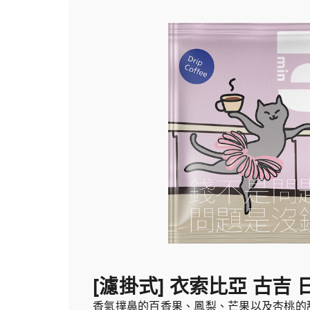
[濾掛式] 衣索比亞 古吉 
香氣撲鼻的百香果、鳳梨、芒果以及杏桃的