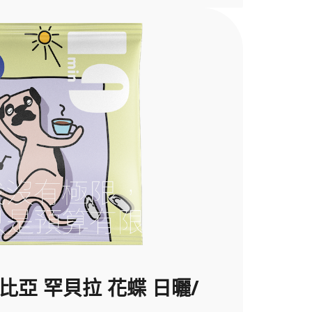
索比亞 罕貝拉 花蝶 日曬/