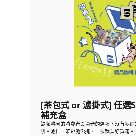
[茶包式 or 濾掛式] 任
補充盒
缺咖啡因的消費者最適合的選項，沒有多餘
啡。濾掛、茶包隨你挑，一次就買好買滿。