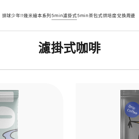
排球少年!!
幾米繪本系列
5min濾掛式
5min茶包式
烘培度
兌換周邊
濾掛式咖啡