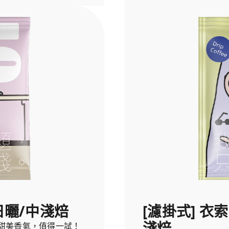
日曬/中淺焙
[濾掛式] 衣
淺焙
甜美香氣，值得一試！