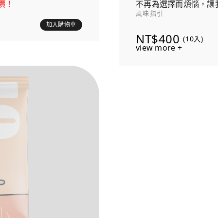
價！
不再為選擇而煩惱，讓
風味指引
發現心愛咖啡的旅程！
加入購物車
NT$400
(10入)
view more +