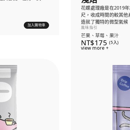
花蝶處理廠是在2019
尺，收成時間的較其他
造就了獨特的微型氣候
加入購物車
風味指引
芒果、草莓、果汁
NT$175
(5入)
view more +