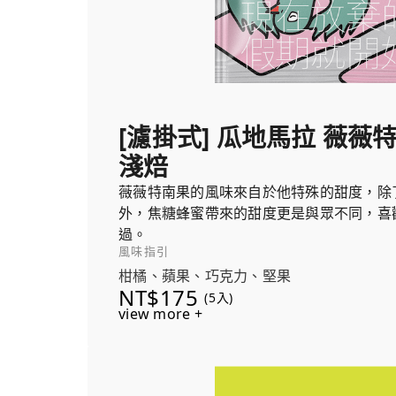
[濾掛式] 瓜地馬拉 薇薇
淺焙
薇薇特南果的風味來自於他特殊的甜度，除
外，焦糖蜂蜜帶來的甜度更是與眾不同，喜
過。
風味指引
柑橘、蘋果、巧克力、堅果
NT$175
(5入)
view more +