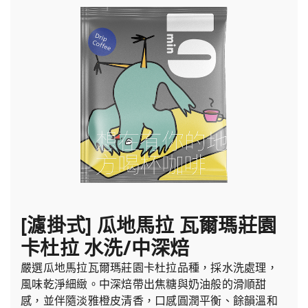
[濾掛式] 瓜地馬拉 瓦爾瑪莊園
卡杜拉 水洗/中深焙
嚴選瓜地馬拉瓦爾瑪莊園卡杜拉品種，採水洗處理，
風味乾淨細緻。中深焙帶出焦糖與奶油般的滑順甜
感，並伴隨淡雅橙皮清香，口感圓潤平衡、餘韻溫和