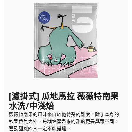
[濾掛式] 瓜地馬拉 薇薇特南果
水洗/中淺焙
薇薇特南果的風味來自於他特殊的甜度，除了本身的
核果香氣之外，焦糖蜂蜜帶來的甜度更是與眾不同，
喜歡甜感的人一定不能錯過。