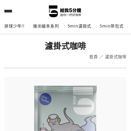
排球少年!!
幾米繪本系列
5min濾掛式
5min茶包式
濾掛式咖啡
首頁
／
濾掛式咖啡