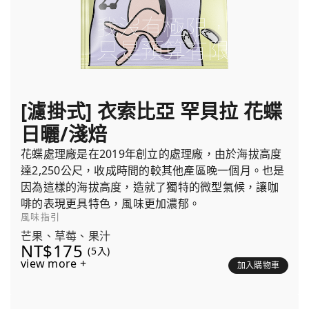
[濾掛式] 衣索比亞 罕貝拉 花蝶
日曬/淺焙
花蝶處理廠是在2019年創立的處理廠，由於海拔高度
達2,250公尺，收成時間的較其他產區晚一個月。也是
因為這樣的海拔高度，造就了獨特的微型氣候，讓咖
啡的表現更具特色，風味更加濃郁。
風味指引
芒果、草莓、果汁
NT$175
(5入)
view more +
加入購物車