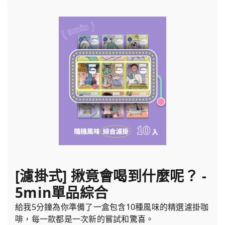
[濾掛式] 揪竟會喝到什麼呢？ -
5min單品綜合
給我5分鐘為你準備了一盒包含10種風味的精選濾掛咖
啡，每一款都是一次新的嘗試和驚喜。