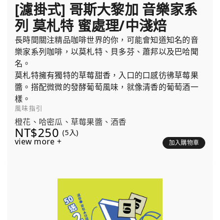
[濾掛式] 哥斯大黎加 音樂家系
列 莫札特 蜜處理/中淺焙
長時間關注精品咖啡世界的你，可能會知道知名的音
樂家系列咖啡，以莫札特、貝多芬、蕭邦以及巴哈聞
名。
莫札特擁有獨特的草莓甜香，入口的口感彷彿草莓果
醬。搭配微微的發酵葡萄風味，就像清香的葡萄酒一
樣。
風味指引
橙花、哈密瓜、草莓果醬、酒香
NT$250
(5入)
view more +
加入購物車