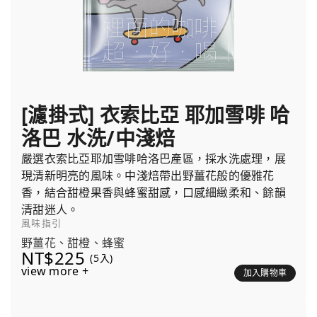
[濾掛式] 衣索比亞 耶加雪啡 哈
洛巴 水洗/中淺焙
嚴選衣索比亞耶加雪啡哈洛巴產區，採水洗處理，展
現清新明亮的風味。中淺焙帶出野薑花般的優雅花
香，結合甜橙果香與蜂蜜甜感，口感細緻柔和、餘韻
清甜迷人。
風味指引
野薑花、甜橙、蜂蜜
NT$225
(5入)
view more +
加入購物車