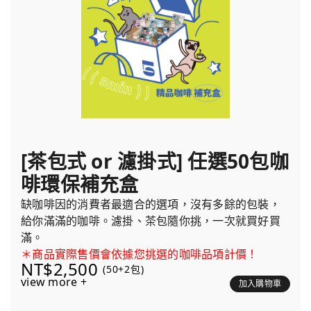
[茶包式 or 濾掛式] 任選50包咖
啡環保補充盒
缺咖啡因的消費者最適合的選項，沒有多餘的包裝，
給你滿滿的咖啡。濾掛、茶包隨你挑，一次就買好買
滿。
＊商品實際售價會依據您挑選的咖啡品項計價！
NT$2,500
(50+2包)
view more +
加入購物車