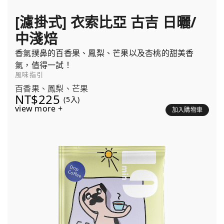
[濾掛式] 衣索比亞 古吉 日曬/
中淺焙
香氣撲鼻的百香果、鳳梨、芒果以及杏桃的甜美香
氣，值得一試！
風味指引
百香果、鳳梨、芒果
NT$225
(5入)
view more +
加入購物車