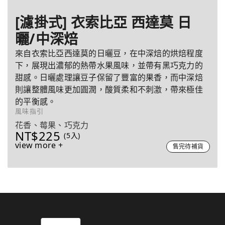
[濾掛式] 衣索比亞 西達莫 日
曬/中深焙
來自衣索比亞西達莫的日曬豆，在中深焙的烘焙程度
下，展現出濃郁的熱帶水果風味，並帶有黑巧克力的
甜感。日曬處理讓豆子保留了豐富的果香，而中深焙
則讓整體風味更加圓潤，酸質柔和不刺激，帶來極佳
的平衡感。
風味指引
花香、莓果、巧克力
NT$225
(5入)
view more +
售完待補貨