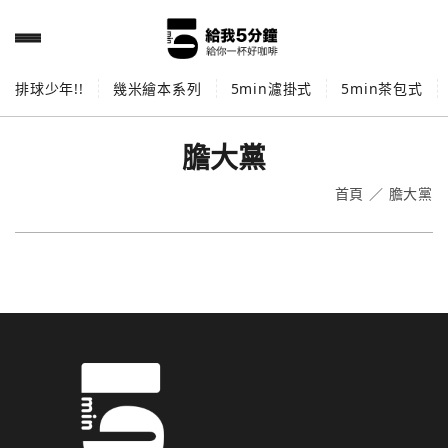
排球少年!!
幾米繪本系列
5min濾掛式
5min茶包式
膽大黨
首頁
／
膽大黨