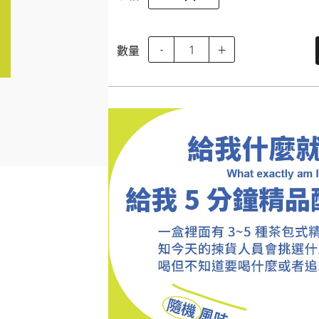
數量
-
＋