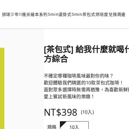
排球少年!!
幾米繪本系列
5min濾掛式
5min茶包式
烘培度
兌換周邊
[茶包式] 給我什麼就喝什
方綜合
不確定哪種咖啡風味最對你的味？
歡迎體驗我們精選的10款茶包式咖啡！
面對眾多選擇時無需再猶豫，為喜歡新鮮
愛上嘗試新風味的樂趣！
NT$398
(10入)
規格
10入