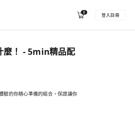
0
登入
註冊
麼！ - 5min精品配
體驗的你精心準備的組合，保證讓你