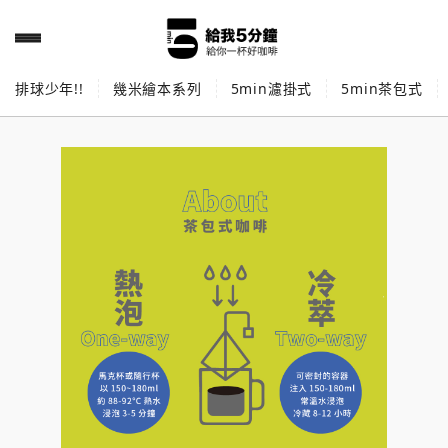
排球少年!!
幾米繪本系列
5min濾掛式
5min茶包式