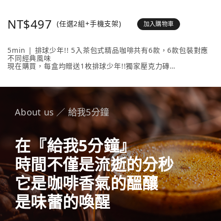
NT$497
(任選2組+手機支架)
加入購物車
5min | 排球少年!! 5入茶包式精品咖啡共有6款，6款包裝對應
不同經典風味
現在購買，每盒均贈送1枚排球少年!!獨家壓克力磚
壓克力磚共有20款人氣角色 + 4款隱藏版，數量有限送完為止！
內容物包含： 5min | 排球少年!! 5入茶包式精品咖啡 （隨盒附
贈1枚壓克力磚）任選2款、《排球少年!!手機支架》任選1款。
About us ／ 給我5分鐘
在『給我5分鐘』
時間不僅是流逝的分秒
它是咖啡香氣的醞釀
是味蕾的喚醒