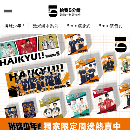
排球少年!!
幾米繪本系列
5min濾掛式
5min茶包式