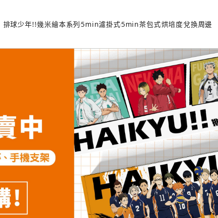
排球少年!!
幾米繪本系列
5min濾掛式
5min茶包式
烘培度
兌換周邊