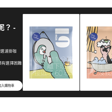
？ -
精選濾掛咖
領有選擇困難
加入購物車