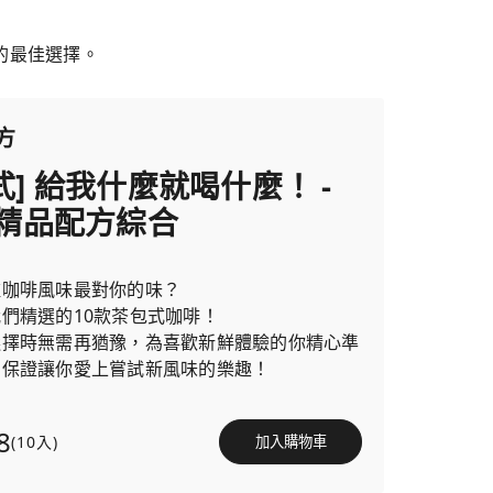
的最佳選擇。
方
式] 給我什麼就喝什麼！ -
n精品配方綜合
種咖啡風味最對你的味？
們精選的10款茶包式咖啡！
選擇時無需再猶豫，為喜歡新鮮體驗的你精心準
，保證讓你愛上嘗試新風味的樂趣！
8
(10入)
加入購物車