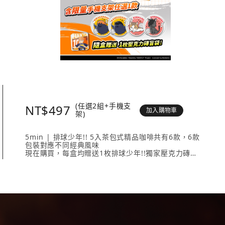
(任選2組+手機支
NT$497
加入購物車
架)
5min | 排球少年!! 5入茶包式精品咖啡共有6款，6款
包裝對應不同經典風味
現在購買，每盒均贈送1枚排球少年!!獨家壓克力磚
壓克力磚共有20款人氣角色 + 4款隱藏版，數量有限送
完為止！
內容物包含： 5min | 排球少年!! 5入茶包式精品咖啡
（隨盒附贈1枚壓克力磚）任選2款、《排球少年!!手機
支架》任選1款。