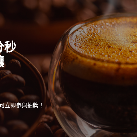
分秒
釀
可立即參與抽獎！