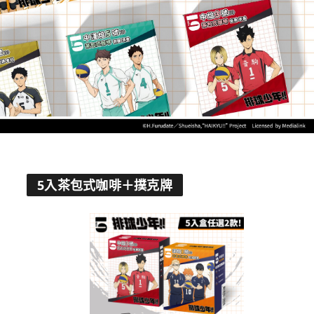
5入茶包式咖啡＋撲克牌