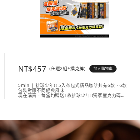
NT$457
(任選2組+撲克牌)
加入購物車
5min | 排球少年!! 5入茶包式精品咖啡共有6款，6款
包裝對應不同經典風味
現在購買，每盒均贈送1枚排球少年!!獨家壓克力磚
壓克力磚共有20款人氣角色 + 4款隱藏版，數量有限送
完為止！
《排球少年!!撲克牌》共有4款不同外盒設計，搭配4款
不同鬼牌設計。
內容入包含：
5min | 排球少年!! 5入茶包式精品咖啡任選2款、《排