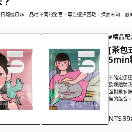
味？
每日隨機風味，品嚐不同的驚喜，專治選擇困難，探索未知口感
#精品配
[茶包
5mi
不確定哪
歡迎體驗我
面對眾多
備的組合
NT$39