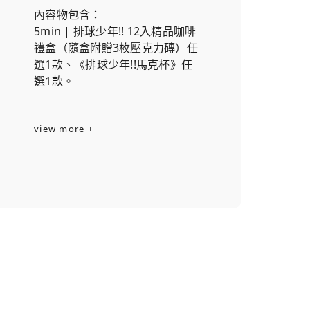
內容物包含：
5min | 排球少年!! 12入精品咖啡
禮盒（隨盒附贈3枚壓克力磚）任
選1款、《排球少年!!馬克杯》任
選1款。
view more +