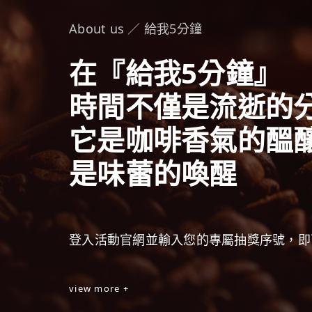
About us ／ 給我5分鐘
在『給我5分鐘』
時間不僅是流逝的
它是咖啡香氣的醞
是味蕾的喚醒
登入活動官網並輸入您的專屬抽獎序號，即
view more +