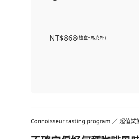
NT$868
(禮盒+馬克杯)
Connoisseur tasting program ／ 超