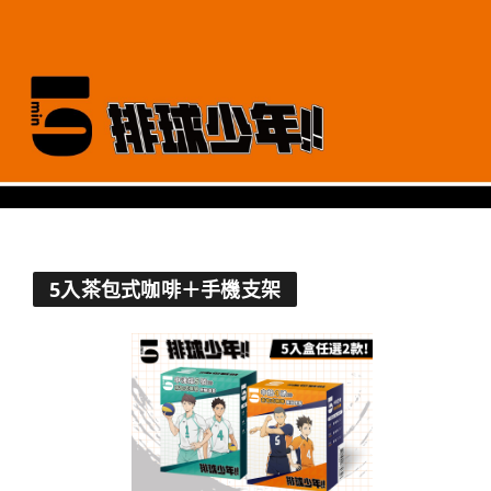
5入茶包式咖啡＋手機支架