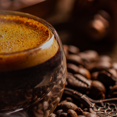
球少年!!撲克牌》共有4款隨機出貨。
＊ 撲克牌共有4款，隨機出貨恕無法指定。