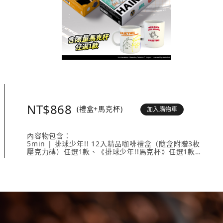
NT$868
(禮盒+馬克杯)
加入購物車
內容物包含：
5min | 排球少年!! 12入精品咖啡禮盒（隨盒附贈3枚
壓克力磚）任選1款、《排球少年!!馬克杯》任選1款。