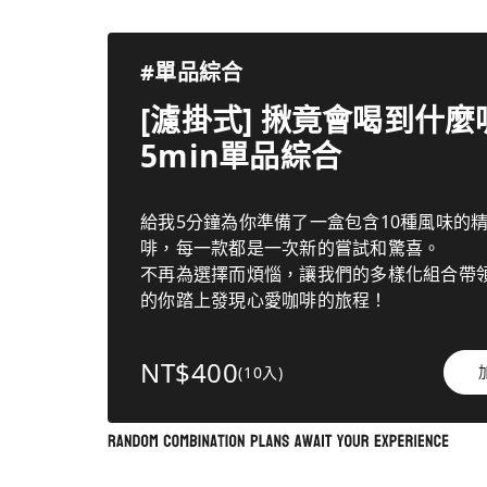
#單品綜合
[濾掛式] 揪竟會喝到什麼呢
5min單品綜合
給我5分鐘為你準備了一盒包含10種風味的
啡，每一款都是一次新的嘗試和驚喜。
不再為選擇而煩惱，讓我們的多樣化組合帶
的你踏上發現心愛咖啡的旅程！
NT$400
(10入)