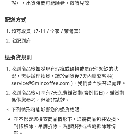
誤），出貨時間可能順延，敬請見諒
配送方式
超商取貨（7-11 / 全家 / 萊爾富）
宅配到府
退換貨規則
收到商品後如發現有瑕疵或破損或是配件短缺的狀
況，需要辦理換貨，請於到貨後7天內聯繫客服(
service@5mincoffee.com
)，我們會盡快替您處理。
收到商品後可享有7天免費鑑賞期(含例假日)，鑑賞期
係供您參考，但並非試飲。
下列情形可能影響您的退貨權限：
在不影響您檢查商品情形下，您將商品包裝毀損、
封條移除、吊牌拆除、貼膠移除或標籤拆除等情
形。