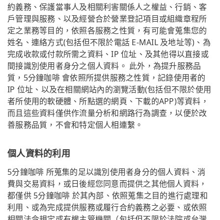
約義務、保護當事人及相關利害關係人之權益、行銷、客
戶管理與服務、以及經營合於營業登記項目或組織章程所
定之業務等目的，依照各服務之性質，有可能會蒐集您的
姓名、連絡方式(包括但不限於電話 E-MAIL 及地址等)、為
完成收款或付款所需之資料、IP 位址、及其他得以直接或
間接識別使用者身分之個人資料。 此外，為提升服務品
質，5分鐘咖啡 會依照所提供服務之性質，記錄使用者的
IP 位址、以及在相關網站內的瀏覽活動(包括但不限於使用
者所使用的軟硬體、所點選的網頁、下載的APP)等資料，
而且這些資料僅供作流量分析和網路行為調查，以便於改
善服務品質，不會和特定個人相連繫。
個人資料的利用
5分鐘咖啡 所蒐集的足以識別使用者身分的個人資料、消
費與交易資料，或日後經您同意而提供之其他個人資料，
都僅供 5分鐘咖啡 於其內部、依照蒐集之目的進行處理和
利用、或為完成提供服務或履行合約義務之必要、或依照
相關法令規定或有權主管機關（包括但不限於法院或台灣