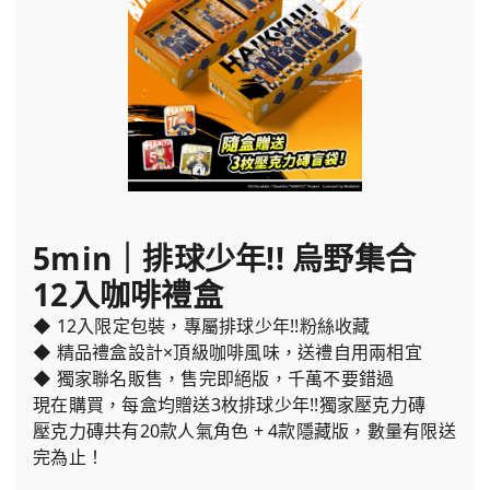
5min｜排球少年!! 烏野集合
12入咖啡禮盒
◆ 12入限定包裝，專屬排球少年!!粉絲收藏
◆ 精品禮盒設計×頂級咖啡風味，送禮自用兩相宜
◆ 獨家聯名販售，售完即絕版，千萬不要錯過
現在購買，每盒均贈送3枚排球少年!!獨家壓克力磚
壓克力磚共有20款人氣角色 + 4款隱藏版，數量有限送
完為止！