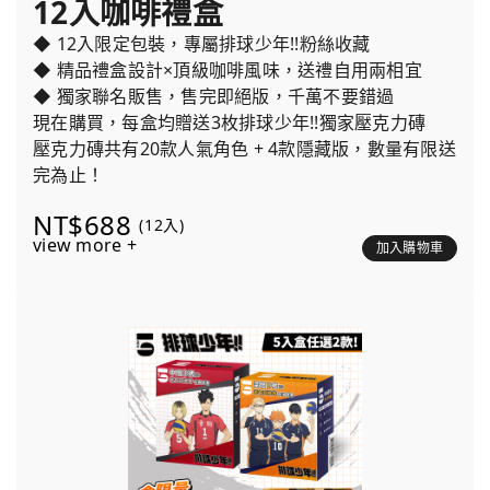
12入咖啡禮盒
◆ 12入限定包裝，專屬排球少年!!粉絲收藏
◆ 精品禮盒設計×頂級咖啡風味，送禮自用兩相宜
◆ 獨家聯名販售，售完即絕版，千萬不要錯過
現在購買，每盒均贈送3枚排球少年!!獨家壓克力磚
壓克力磚共有20款人氣角色 + 4款隱藏版，數量有限送
完為止！
NT$688
(12入)
view more +
加入購物車