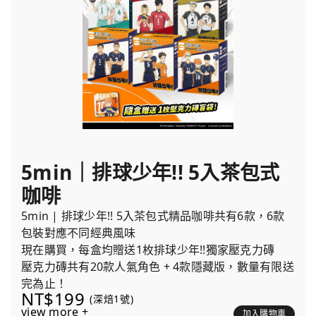
5min｜排球少年!! 5入茶包式
咖啡
5min | 排球少年!! 5入茶包式精品咖啡共有6款，6款
包裝對應不同經典風味
現在購買，每盒均贈送1枚排球少年!!獨家壓克力磚
壓克力磚共有20款人氣角色 + 4款隱藏版，數量有限送
完為止！
NT$199
(深焙1號)
view more +
加入購物車