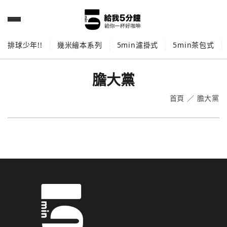
排球少年!!
幾米繪本系列
5min濾掛式
5min茶包式
膽大黨
首頁
／
膽大黨