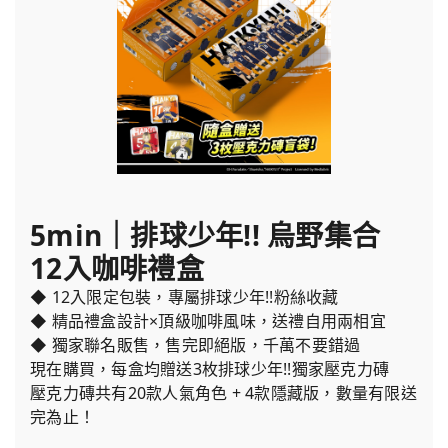
5min｜排球少年!! 烏野集合
12入咖啡禮盒
◆ 12入限定包裝，專屬排球少年!!粉絲收藏
◆ 精品禮盒設計×頂級咖啡風味，送禮自用兩相宜
◆ 獨家聯名販售，售完即絕版，千萬不要錯過
現在購買，每盒均贈送3枚排球少年!!獨家壓克力磚
壓克力磚共有20款人氣角色 + 4款隱藏版，數量有限送
完為止！