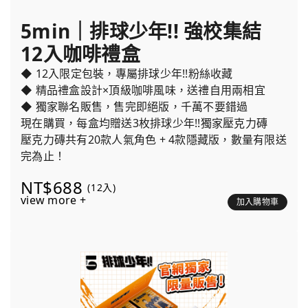
5min｜排球少年!! 強校集結
12入咖啡禮盒
◆ 12入限定包裝，專屬排球少年!!粉絲收藏
◆ 精品禮盒設計×頂級咖啡風味，送禮自用兩相宜
◆ 獨家聯名販售，售完即絕版，千萬不要錯過
現在購買，每盒均贈送3枚排球少年!!獨家壓克力磚
壓克力磚共有20款人氣角色 + 4款隱藏版，數量有限送
完為止！
NT$688
(12入)
view more +
加入購物車