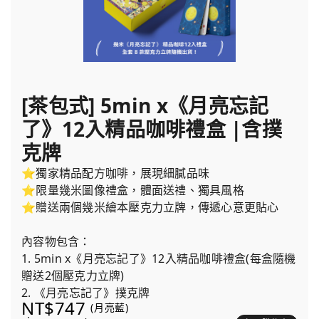
[茶包式] 5min x《月亮忘記
了》12入精品咖啡禮盒 |含撲
克牌
⭐獨家精品配方咖啡，展現細膩品味
⭐限量幾米圖像禮盒，體面送禮、獨具風格
⭐贈送兩個幾米繪本壓克力立牌，傳遞心意更貼心
內容物包含：
1. 5min x《月亮忘記了》12入精品咖啡禮盒(每盒隨機
贈送2個壓克力立牌)
2. 《月亮忘記了》撲克牌
NT$747
(月亮藍)