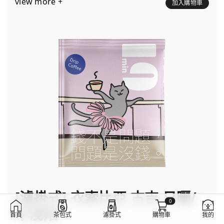
view more +
加入購物車
[濾掛式] 衣索比亞 古吉 日曬/
0
中淺焙
首頁
茶包式
濾掛式
購物車
我的