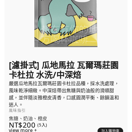
[濾掛式] 瓜地馬拉 瓦爾瑪莊園
卡杜拉 水洗/中深焙
嚴選瓜地馬拉瓦爾瑪莊園卡杜拉品種，採水洗處理，
風味乾淨細緻。中深焙帶出焦糖與奶油般的滑順甜
感，並伴隨淡雅橙皮清香，口感圓潤平衡、餘韻溫和
迷人。
風味指引
焦糖、奶油、橙皮
NT$200
(5入)
view more +
加入購物車