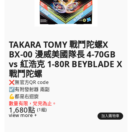
TAKARA TOMY 戰鬥陀螺X
BX-00 漫威美國隊長 4-70GB
vs 紅浩克 1-80R BEYBLADE X
戰鬥陀螺
❌無官方QR code
☑️有附發射器 兩副
💪都是右迴旋
數量有限，兌完為止。
1,680點
(1組)
view more +
加入購物車