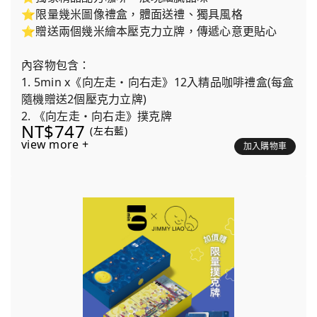
⭐限量幾米圖像禮盒，體面送禮、獨具風格
⭐贈送兩個幾米繪本壓克力立牌，傳遞心意更貼心
內容物包含：
1. 5min x《向左走・向右走》12入精品咖啡禮盒(每盒
隨機贈送2個壓克力立牌)
2. 《向左走・向右走》撲克牌
NT$747
(左右藍)
view more +
加入購物車