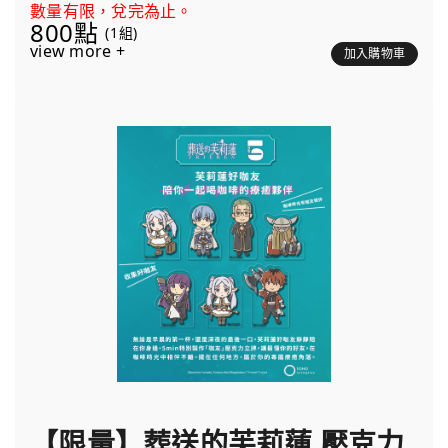
數量有限，兌完為止。
800點
(1組)
view more +
加入購物車
【限量】葬送的芙莉蓮 壓克力