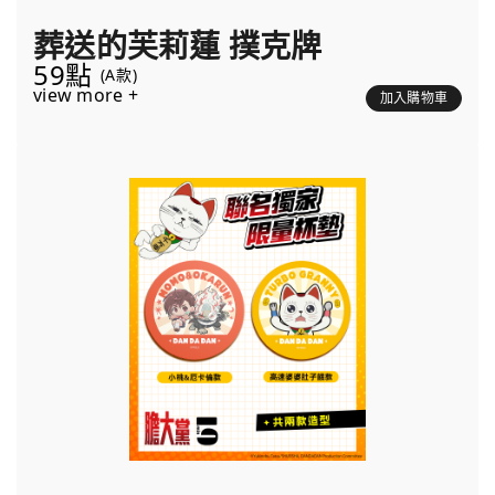
葬送的芙莉蓮 撲克牌
59點
(A款)
view more +
加入購物車