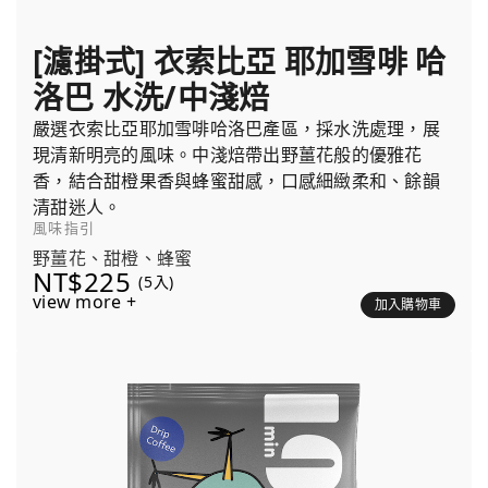
[濾掛式] 衣索比亞 耶加雪啡 哈
洛巴 水洗/中淺焙
嚴選衣索比亞耶加雪啡哈洛巴產區，採水洗處理，展
現清新明亮的風味。中淺焙帶出野薑花般的優雅花
香，結合甜橙果香與蜂蜜甜感，口感細緻柔和、餘韻
清甜迷人。
風味指引
野薑花、甜橙、蜂蜜
NT$225
(5入)
view more +
加入購物車