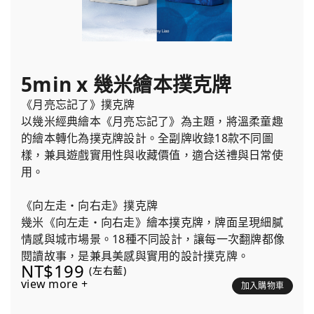
5min x 幾米繪本撲克牌
《月亮忘記了》撲克牌
以幾米經典繪本《月亮忘記了》為主題，將溫柔童趣
的繪本轉化為撲克牌設計。全副牌收錄18款不同圖
樣，兼具遊戲實用性與收藏價值，適合送禮與日常使
用。
《向左走・向右走》撲克牌
幾米《向左走・向右走》繪本撲克牌，牌面呈現細膩
情感與城市場景。18種不同設計，讓每一次翻牌都像
閱讀故事，是兼具美感與實用的設計撲克牌。
NT$199
(左右藍)
view more +
加入購物車