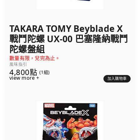
TAKARA TOMY Beyblade X
戰鬥陀螺 UX-00 巴塞隆納戰鬥
陀螺盤組
數量有限，兌完為止。
風味指引
4,800點
(1組)
view more +
加入購物車