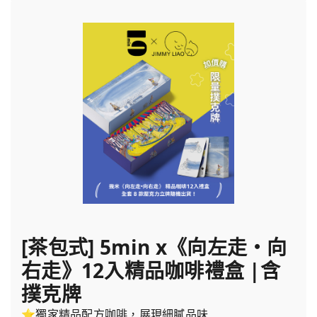
[茶包式] 5min x《向左走・向
右走》12入精品咖啡禮盒 |含
撲克牌
⭐獨家精品配方咖啡，展現細膩品味