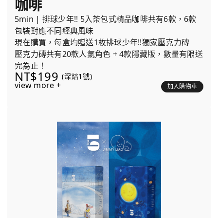
咖啡
5min | 排球少年!! 5入茶包式精品咖啡共有6款，6款
包裝對應不同經典風味
現在購買，每盒均贈送1枚排球少年!!獨家壓克力磚
壓克力磚共有20款人氣角色 + 4款隱藏版，數量有限送
完為止！
NT$199
(深焙1號)
view more +
加入購物車