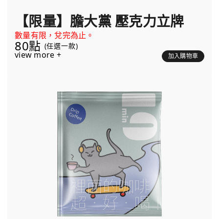
【限量】膽大黨 壓克力立牌
數量有限，兌完為止。
80點
(任選一款)
view more +
加入購物車