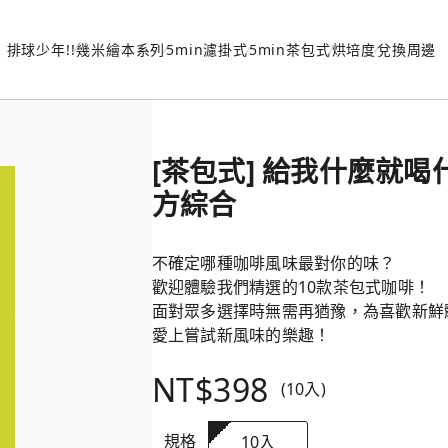
排球少年!!
幾米繪本系列
5min濾掛式
5min茶包式
烘培度
兌換周邊
[茶包式] 給我什麼就喝什
方綜合
不確定哪種咖啡風味最對你的味？
歡迎體驗我們精選的10款茶包式咖啡！
面對眾多選擇時無需再猶豫，為喜歡新鮮
愛上嘗試新風味的樂趣！
NT$398
(10入)
規格
10入