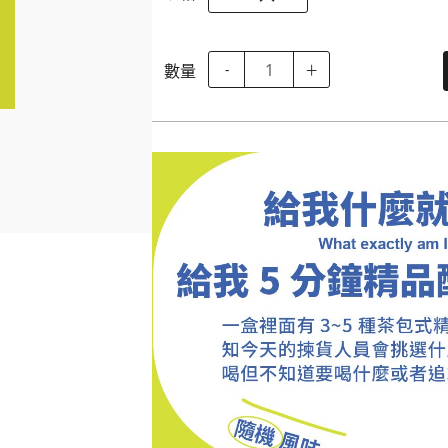
數量
-
＋