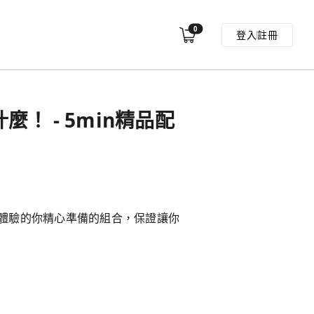
0
登入
註冊
麼！ - 5min精品配
體驗的你精心準備的組合，保證讓你