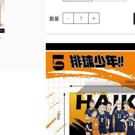
數量
-
＋