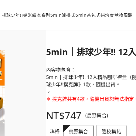
排球少年!!
幾米繪本系列
5min濾掛式
5min茶包式
烘培度
兌換周邊
5min｜排球少年!! 1
內容物包含：
5min | 排球少年!! 12入精品咖啡禮
球少年!!撲克牌》1款，隨機出貨。
。
＊ 撲克牌共有4款，隨機出貨恕無法指定
NT$747
(烏野集合)
規格
烏野集合
強校集結