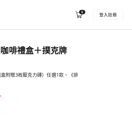
0
登入
註冊
2入咖啡禮盒＋撲克牌
盒（隨盒附贈3枚壓克力磚）任選1款、《排
。