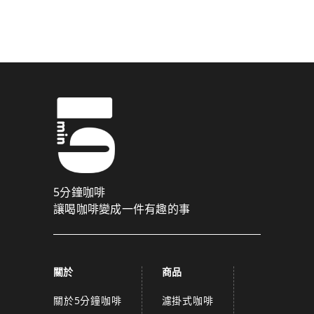
驗證碼已成功發送至您的手機門號！
點擊確認後，我們會將認證碼透過簡訊傳送至
為了維護您的權益，請於 10 分鐘內填寫認證碼。
取消
確認
關閉
5分鐘咖啡
讓喝咖啡變成一件有趣的事
關於
商品
關於5分鐘咖啡
濾掛式咖啡