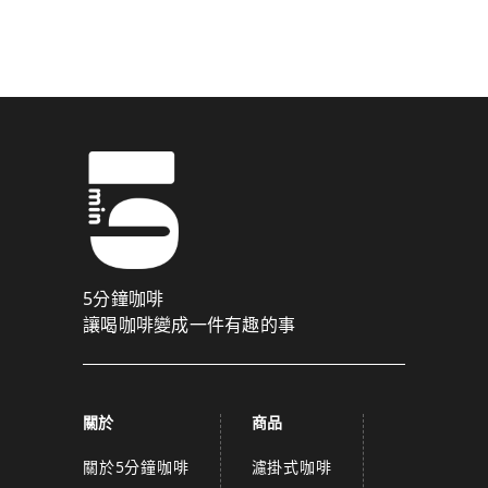
驗證碼已成功發送至您的手機門號！
點擊確認後，我們會將認證碼透過簡訊傳送至
為了維護您的權益，請於 10 分鐘內填寫認證碼。
取消
確認
關閉
5分鐘咖啡
讓喝咖啡變成一件有趣的事
關於
商品
關於5分鐘咖啡
濾掛式咖啡