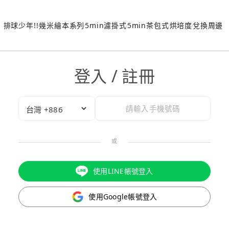
排球少年!!
幾米繪本系列
5min濾掛式
5min茶包式
烘培度
兌換周邊
登入 / 註冊
或
使用LINE帳號登入
使用Google帳號登入
驗證碼已成功發送至您的手機門號！
點擊確認後，我們會將認證碼透過簡訊傳送至
為了維護您的權益，請於 10 分鐘內填寫認證碼。