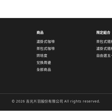
取消
確認
關閉
商品
限定組合
濾掛式咖啡
茶包式隨
茶包式咖啡
濾掛式隨
烘培度
自由選五
兌換周邊
全部商品
© 2026 吉光片羽股份有限公司 All rights reserved.