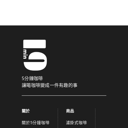
驗證碼已成功發送至您的手機門號！
點擊確認後，我們會將認證碼透過簡訊傳送至
為了維護您的權益，請於 10 分鐘內填寫認證碼。
取消
確認
關閉
5分鐘咖啡
讓喝咖啡變成一件有趣的事
關於
商品
關於5分鐘咖啡
濾掛式咖啡