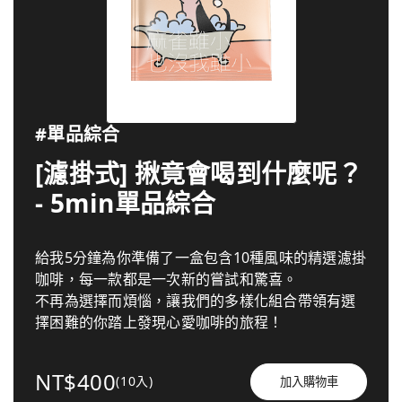
#單品綜合
[濾掛式] 揪竟會喝到什麼呢？
- 5min單品綜合
給我5分鐘為你準備了一盒包含10種風味的精選濾掛
咖啡，每一款都是一次新的嘗試和驚喜。
不再為選擇而煩惱，讓我們的多樣化組合帶領有選
擇困難的你踏上發現心愛咖啡的旅程！
NT$400
(10入)
加入購物車