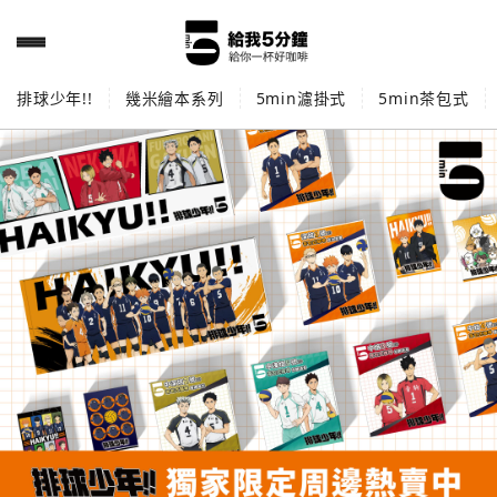
排球少年!!
幾米繪本系列
5min濾掛式
5min茶包式