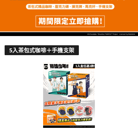
5入茶包式咖啡＋手機支架