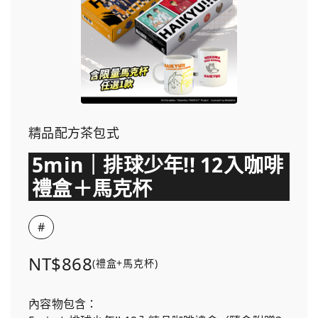
精品配方茶包式
5min｜排球少年!! 12入咖啡
禮盒＋馬克杯
#
NT$868
(禮盒+馬克杯)
內容物包含：