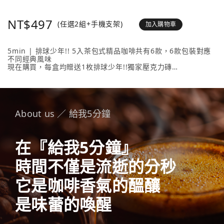
NT$497
(任選2組+手機支架)
加入購物車
5min | 排球少年!! 5入茶包式精品咖啡共有6款，6款包裝對應
不同經典風味
現在購買，每盒均贈送1枚排球少年!!獨家壓克力磚
壓克力磚共有20款人氣角色 + 4款隱藏版，數量有限送完為止！
內容物包含： 5min | 排球少年!! 5入茶包式精品咖啡 （隨盒附
贈1枚壓克力磚）任選2款、《排球少年!!手機支架》任選1款。
About us ／ 給我5分鐘
在『給我5分鐘』
時間不僅是流逝的分秒
它是咖啡香氣的醞釀
是味蕾的喚醒