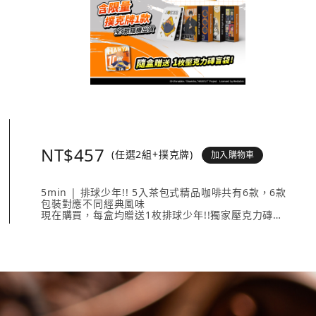
NT$457
(任選2組+撲克牌)
加入購物車
5min | 排球少年!! 5入茶包式精品咖啡共有6款，6款
包裝對應不同經典風味
現在購買，每盒均贈送1枚排球少年!!獨家壓克力磚
壓克力磚共有20款人氣角色 + 4款隱藏版，數量有限送
完為止！
《排球少年!!撲克牌》共有4款不同外盒設計，搭配4款
不同鬼牌設計。
內容入包含：
5min | 排球少年!! 5入茶包式精品咖啡任選2款、《排