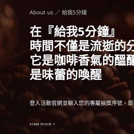
About us ／ 給我5分鐘
在『給我5分鐘』
時間不僅是流逝的
它是咖啡香氣的醞
是味蕾的喚醒
登入活動官網並輸入您的專屬抽獎序號，即
view more +