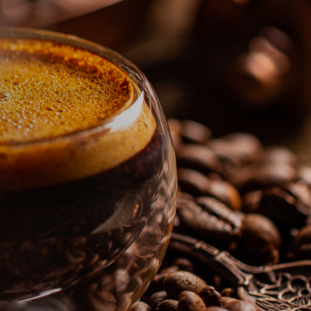
球少年!!撲克牌》共有4款隨機出貨。
＊ 撲克牌共有4款，隨機出貨恕無法指定。