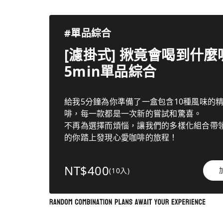
#單品綜合
[濾掛式] 揪竟會喝到什麼呢
5min單品綜合
給我5分鐘為你準備了一盒包含10種風味的
啡，每一款都是一次新的嘗試和驚喜。
不再為選擇而煩惱，讓我們的多樣化組合帶
的你踏上發現心愛咖啡的旅程！
NT$400
(10入)