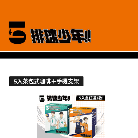
5入茶包式咖啡＋手機支架