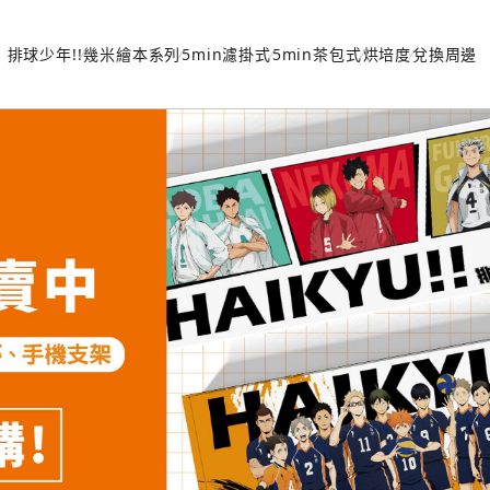
排球少年!!
幾米繪本系列
5min濾掛式
5min茶包式
烘培度
兌換周邊