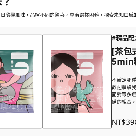
味？
每日隨機風味，品嚐不同的驚喜，專治選擇困難，探索未知口感
#精品配
[茶包
5mi
不確定哪
歡迎體驗我
面對眾多
備的組合
NT$39