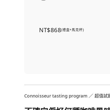
NT$868
(禮盒+馬克杯)
Connoisseur tasting program ／ 超