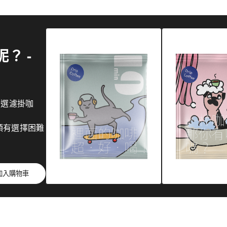
？ -
精選濾掛咖
領有選擇困難
加入購物車