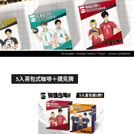
5入茶包式咖啡＋撲克牌