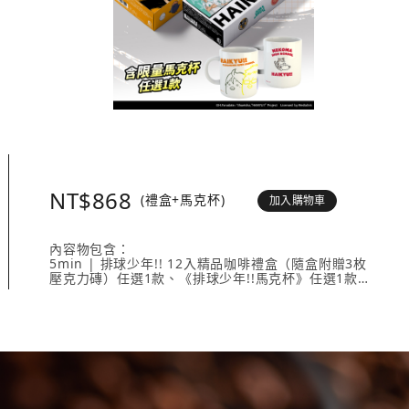
NT$868
(禮盒+馬克杯)
加入購物車
內容物包含：
5min | 排球少年!! 12入精品咖啡禮盒（隨盒附贈3枚
壓克力磚）任選1款、《排球少年!!馬克杯》任選1款。