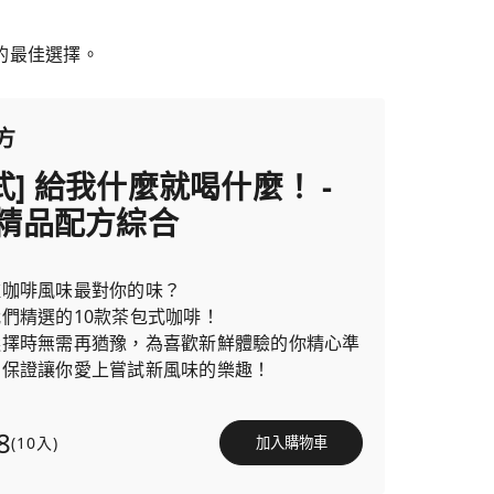
的最佳選擇。
方
式] 給我什麼就喝什麼！ -
n精品配方綜合
種咖啡風味最對你的味？
們精選的10款茶包式咖啡！
選擇時無需再猶豫，為喜歡新鮮體驗的你精心準
，保證讓你愛上嘗試新風味的樂趣！
8
(10入)
加入購物車