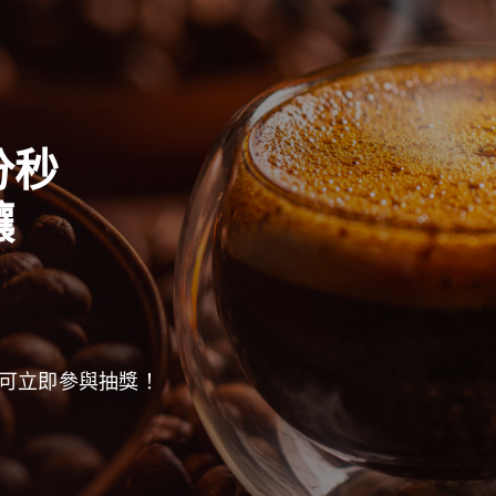
分秒
釀
可立即參與抽獎！