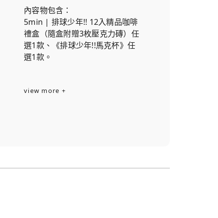
內容物包含：
5min | 排球少年!! 12入精品咖啡
禮盒（隨盒附贈3枚壓克力磚）任
選1款、《排球少年!!馬克杯》任
選1款。
view more +