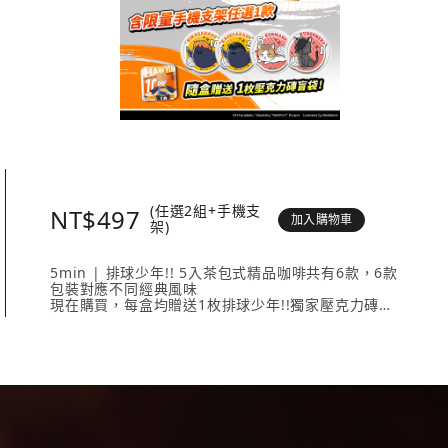
(任選2組+手機支
NT$497
加入購物車
架)
5min | 排球少年!! 5入茶包式精品咖啡共有6款，6款
包裝對應不同經典風味
現在購買，每盒均贈送1枚排球少年!!獨家壓克力磚
壓克力磚共有20款人氣角色 + 4款隱藏版，數量有限送
完為止！
內容物包含： 5min | 排球少年!! 5入茶包式精品咖啡
（隨盒附贈1枚壓克力磚）任選2款、《排球少年!!手機
支架》任選1款。