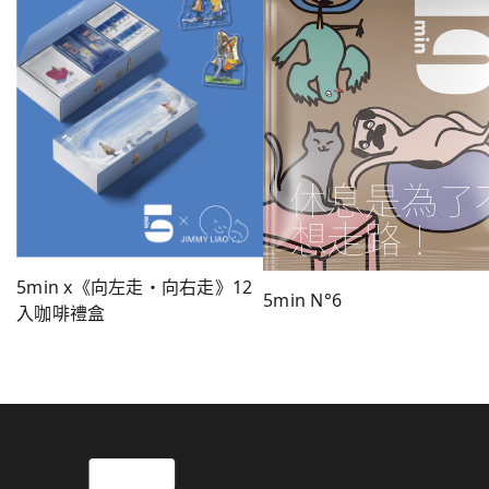
5min x《向左走・向右走》12
5min N°6
入咖啡禮盒