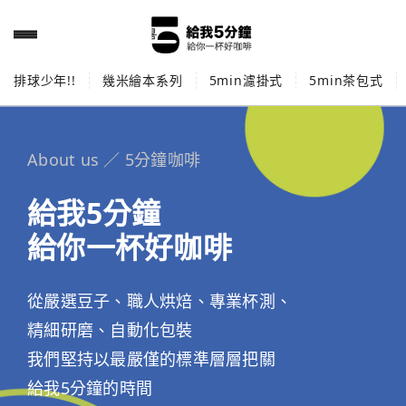
排球少年!!
幾米繪本系列
5min濾掛式
5min茶包式
About us ／ 5分鐘咖啡
給我5分鐘
給你一杯好咖啡
從嚴選豆子、職人烘焙、專業杯測、
精細研磨、自動化包裝
我們堅持以最嚴僅的標準層層把關
給我5分鐘的時間