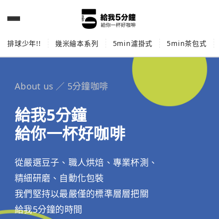
排球少年!!
幾米繪本系列
5min濾掛式
5min茶包式
About us ／ 5分鐘咖啡
給我5分鐘
給你一杯好咖啡
從嚴選豆子、職人烘焙、專業杯測、
精細研磨、自動化包裝
我們堅持以最嚴僅的標準層層把關
給我5分鐘的時間