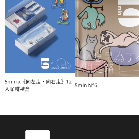
5min x《向左走・向右走》12
5min N°6
入咖啡禮盒